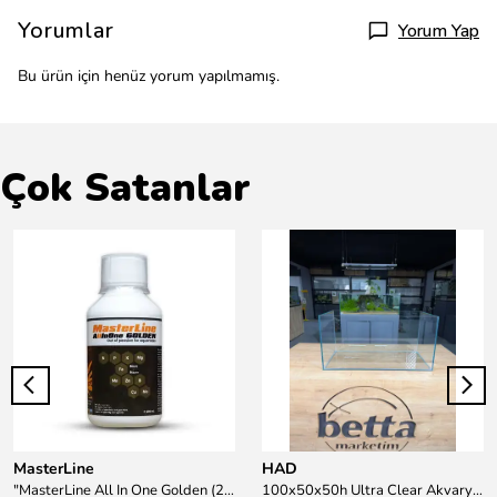
Yorumlar
Yorum Yap
Bu ürün için henüz yorum yapılmamış.
Çok Satanlar
MasterLine
HAD
"MasterLine All In One Golden (200 ml) Daha yüksek zorluk derecesine sahip bitkiler için Özel formül Tam Besin "
100x50x50h Ultra Clear Akvaryum 10mm 90derece Birleşim /Sadece Otobüs Kargosu ile Gönderim Yapılır !