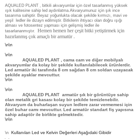
AQUALED PLANT
, bitkili akvaryumlar için özel tasarlanmış yüksek
ışık kalitesine sahip led aydınlatma.Akvaryumunuz için şık ince
tasarıma sahiptir. Beyaz yoğunlukta olacak şekilde kırmızı, mavi ve
yeşil ledler ile dizayn edilmiştir. Bitkilerin ihtiyacı olan doğru ışığı
alması ve fotosentez yapması için gelişmiş ledler ile
Hemen hemen her çeşit bitki yetiştirmek için
tasarlananmıştır.
hazırlanmış çok amaçlı bir armatür .
\n\n
\n\n
AQUALED PLANT
, cama cam ve diğer mobilyalı
akvaryumlar da kolay bir şekilde kullanılabilecek ürünlerdir.
Led armatür iki tarafında 8 cm sağdan 8 cm soldan uzayacak
şekilde ayaklar mevcuttur.
\n\n
\n\n
AQUALED PLANT
armatür şık bir görüntüye sahip
olan metalik gri kasası kolay bir şekilde temizlenebilir.
Akvaryum da buharlaşan suyun ledlere zarar vermemesi için
özel buhar camı mevcuttur. Led armatür standart fiş yapısına
sahip adaptör ile birlikte gelmektedir.
\n\n
\n
Kullanılan Led ve Kelvin Değerleri Aşağıdaki Gibidir