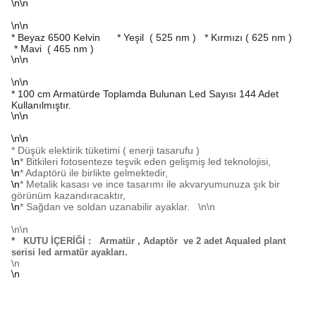
\n\n
\n\n
* Beyaz 6500 Kelvin
* Yeşil ( 525 nm ) * Kırmızı ( 625 nm )
* Mavi ( 465 nm )
\n\n
\n\n
* 100 cm Armatürde Toplamda Bulunan Led Sayısı 144 Adet
Kullanılmıştır.
\n\n
\n\n
* Düşük elektirik tüketimi ( enerji tasarufu )
\n
* Bitkileri fotosenteze teşvik eden gelişmiş led teknolojisi,
\n
* Adaptörü ile birlikte gelmektedir,
\n
* Metalik kasası ve ince tasarımı ile akvaryumunuza şık bir
görünüm kazandıracaktır,
\n
* Sağdan ve soldan uzanabilir ayaklar.
\n\n
\n\n
*
KUTU İÇERİĞİ :
Armatür , Adaptör ve 2 adet Aqualed plant
serisi led armatür ayakları.
\n
\n