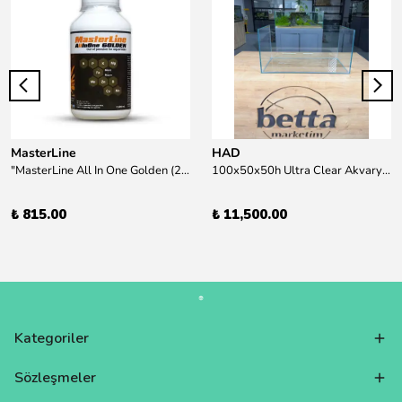
MasterLine
HAD
"MasterLine All In One Golden (200 ml) Daha yüksek zorluk derecesine sahip bitkiler için Özel formül Tam Besin "
100x50x50h Ultra Clear Akvaryum 10mm 90derece Birleşim /Sadece Otobüs Kargosu ile Gönderim Yapılır !
₺ 815.00
₺ 11,500.00
Kategoriler
Sözleşmeler