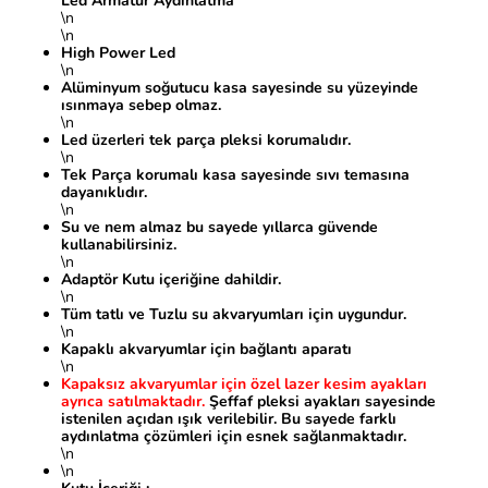
Led Armatür Aydınlatma
\n
\n
High Power Led
\n
Alüminyum soğutucu kasa sayesinde su yüzeyinde
ısınmaya sebep olmaz.
\n
Led üzerleri tek parça pleksi korumalıdır.
\n
Tek Parça korumalı kasa sayesinde sıvı temasına
dayanıklıdır.
\n
Su ve nem almaz bu sayede yıllarca güvende
kullanabilirsiniz.
\n
Adaptör Kutu içeriğine dahildir.
\n
Tüm tatlı ve Tuzlu su akvaryumları için uygundur.
\n
Kapaklı akvaryumlar için bağlantı aparatı
\n
Kapaksız akvaryumlar için özel lazer kesim ayakları
ayrıca satılmaktadır.
Şeffaf pleksi ayakları sayesinde
istenilen açıdan ışık verilebilir. Bu sayede farklı
aydınlatma çözümleri için esnek sağlanmaktadır.
\n
\n