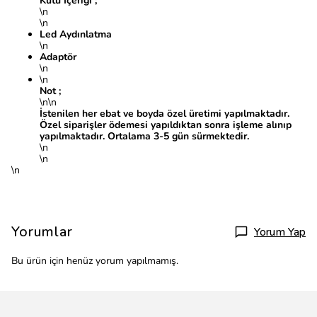
Kutu İçeriği ;
\n
\n
Led Aydınlatma
\n
Adaptör
\n
\n
Not ;
\n\n
İstenilen her ebat ve boyda özel üretimi yapılmaktadır.
Özel siparişler ödemesi yapıldıktan sonra işleme alınıp
yapılmaktadır. Ortalama 3-5 gün sürmektedir.
\n
\n
\n
Yorumlar
Yorum Yap
Bu ürün için henüz yorum yapılmamış.