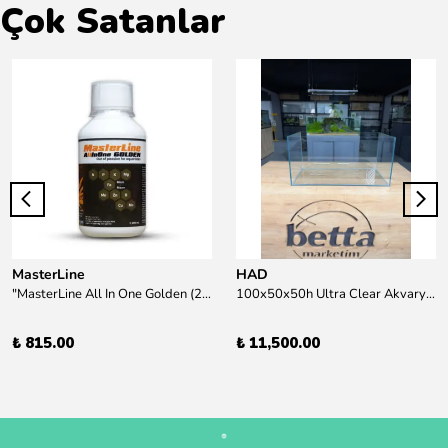
Çok Satanlar
MasterLine
HAD
"MasterLine All In One Golden (200 ml) Daha yüksek zorluk derecesine sahip bitkiler için Özel formül Tam Besin "
100x50x50h Ultra Clear Akvaryum 10mm 90derece Birleşim /Sadece Otobüs Kargosu ile Gönderim Yapılır !
₺ 815.00
₺ 11,500.00