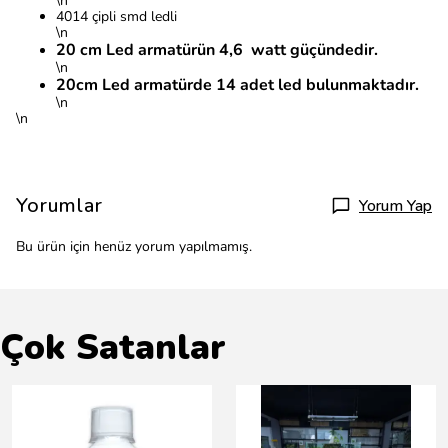
\n
4014 çipli smd ledli
\n
20 cm Led armatürün 4,6 watt güçündedir.
\n
20cm Led armatürde 14 adet led bulunmaktadır.
\n
\n
Yorumlar
Yorum Yap
Bu ürün için henüz yorum yapılmamış.
Çok Satanlar