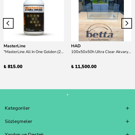
MasterLine
HAD
"MasterLine All In One Golden (200 ml) Daha yüksek zorluk derecesine sahip bitkiler için Özel formül Tam Besin "
100x50x50h Ultra Clear Akvaryum 10mm 90derece Birleşim /Sadece Otobüs Kargosu ile Gönderim Yapılır !
₺ 815.00
₺ 11,500.00
Kategoriler
Sözleşmeler
Yardım ve Destek