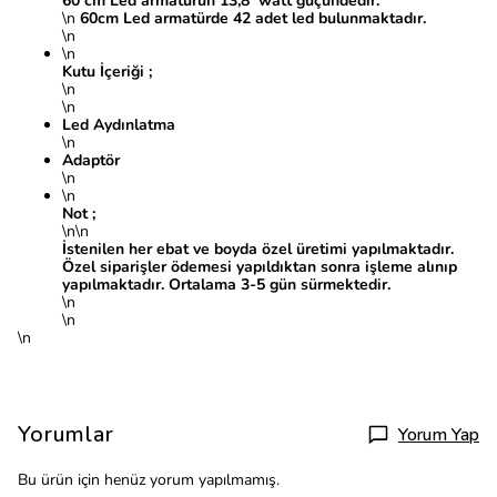
60 cm Led armatürün 13,8 watt güçündedir.
\n
60cm Led armatürde 42 adet led bulunmaktadır.
\n
\n
Kutu İçeriği ;
\n
\n
Led Aydınlatma
\n
Adaptör
\n
\n
Not ;
\n\n
İstenilen her ebat ve boyda özel üretimi yapılmaktadır.
Özel siparişler ödemesi yapıldıktan sonra işleme alınıp
yapılmaktadır. Ortalama 3-5 gün sürmektedir.
\n
\n
\n
Yorumlar
Yorum Yap
Bu ürün için henüz yorum yapılmamış.