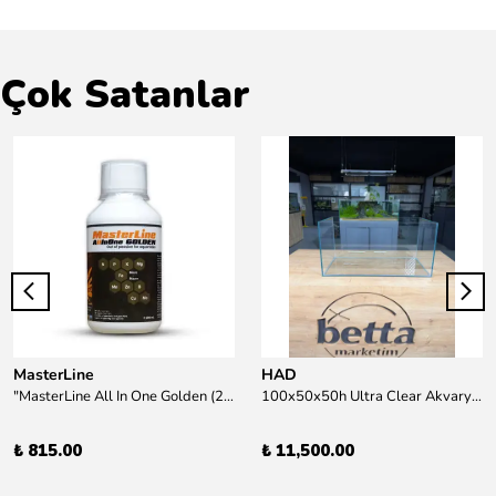
Çok Satanlar
MasterLine
HAD
"MasterLine All In One Golden (200 ml) Daha yüksek zorluk derecesine sahip bitkiler için Özel formül Tam Besin "
100x50x50h Ultra Clear Akvaryum 10mm 90derece Birleşim /Sadece Otobüs Kargosu ile Gönderim Yapılır !
₺ 815.00
₺ 11,500.00