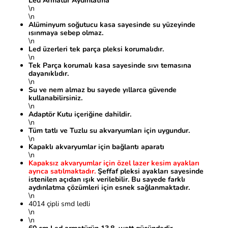
Led Armatür Aydınlatma
\n
\n
Alüminyum soğutucu kasa sayesinde su yüzeyinde
ısınmaya sebep olmaz.
\n
Led üzerleri tek parça pleksi korumalıdır.
\n
Tek Parça korumalı kasa sayesinde sıvı temasına
dayanıklıdır.
\n
Su ve nem almaz bu sayede yıllarca güvende
kullanabilirsiniz.
\n
Adaptör Kutu içeriğine dahildir.
\n
Tüm tatlı ve Tuzlu su akvaryumları için uygundur.
\n
Kapaklı akvaryumlar için bağlantı aparatı
\n
Kapaksız akvaryumlar için özel lazer kesim ayakları
ayrıca satılmaktadır.
Şeffaf pleksi ayakları sayesinde
istenilen açıdan ışık verilebilir. Bu sayede farklı
aydınlatma çözümleri için esnek sağlanmaktadır.
\n
4014 çipli smd ledli
\n
\n