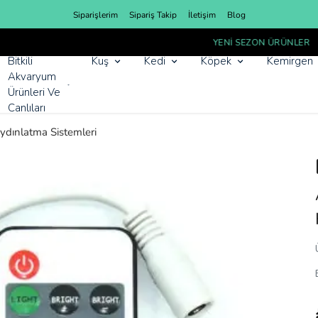
Siparişlerim
Sipariş Takip
İletişim
Blog
YENI SEZON ÜRÜNLER
Bitkili
Kuş
Kedi
Köpek
Kemirgen
Akvaryum
Ürünleri Ve
Canlıları
ydınlatma Sistemleri