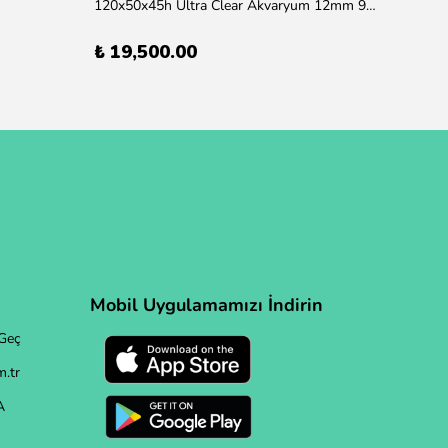
120x50x45h Ultra Clear Akvaryum 12mm 90 derece Birleşim (Otobüs Kargosu İle Gönderim Sağlanmaktadır)
₺ 19,500.00
Mobil Uygulamamızı İndirin
Geç
.tr
A