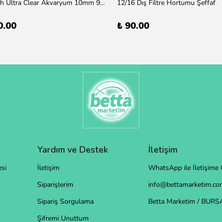
100x50x50h Ultra Clear Akvaryum 10mm 90derece Birleşim /Sadece Otobüs Kargosu ile Gönderim Yapılır !
12/16 Dış Filtre Hortumu Şeffaf
0.00
₺ 90.00
Yardım ve Destek
İletişim
si
İletişim
WhatsApp ile İletişime 
Siparişlerim
info@bettamarketim.com
Sipariş Sorgulama
Betta Marketim / BURS
Şifremi Unuttum