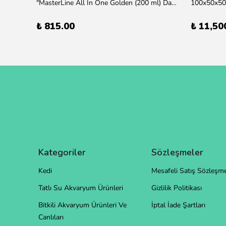
übre
"MasterLine All In One Golden (200 ml) Daha yüksek zorluk derecesine sahip bitkiler için Özel formül Tam Besin "
₺ 815.00
₺ 11,50
Kategoriler
Sözleşmeler
Kedi
Mesafeli Satış Sözleşme
Tatlı Su Akvaryum Ürünleri
Gizlilik Politikası
Bitkili Akvaryum Ürünleri Ve
İptal İade Şartları
Canlıları