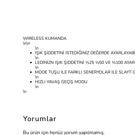
WİRELESS KUMANDA
\n\n
\n
IŞIK ŞİDDETİNİ İSTEDİĞİNİZ DEĞERDE AYARLAYABİ
\n
LEDİNİZN IŞIK ŞİDDETİNİ ½25 ½50 VE ½100 AYA
\n
MODE TUŞU İLE FARKLI SENERYOLAR İLE SLAYT G
\n
HIZLI YAVAŞ GEÇİŞ MODU
\n
\n
Yorumlar
Bu ürün için henüz yorum yapılmamış.