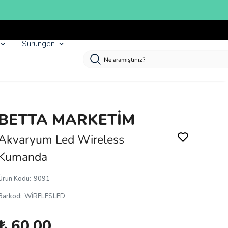
Sürüngen
BETTA MARKETİM
Akvaryum Led Wireless
Kumanda
Ürün Kodu
:
9091
Barkod
:
WİRELESLED
₺ 60.00