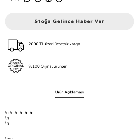
Stoğa Gelince Haber Ver
2000 TL üzeri ücretsiz kargo
%100 Orjinal ürünler
Ürün Açıklaması
\n \n \n \n \n \n
\n
\n
\n\n