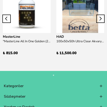
MasterLine
HAD
"MasterLine All In One Golden (200 ml) Daha yüksek zorluk derecesine sahip bitkiler için Özel formül Tam Besin "
100x50x50h Ultra Clear Akvaryum 10mm 90derece Birleşim /Sadece Otobüs Kargosu ile Gönderim Yapılır !
₺ 815.00
₺ 11,500.00
Kategoriler
Sözleşmeler