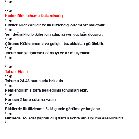
\n\n
\n\n
Neden Bitki tohumu Kullanılmalı ;
\n\n
Bitkiler birer canlıdır ve ilk filizlendiği ortamı aramaktadır.
\n\n
Yer değişikliği bitkiler için adaptasyon güçlüğü doğurur.
\n\n
Çürüme Köklenmeme ve gelişim bozuklukları görülebilir.
\n\n
Tohumdan yetiştirmek daha iyi ve az maliyetlidir.
\n\n
\n\n
Tohum Ekimi ;
\n\n
Tohumu 24-48 saat suda bekletin.
\n\n
Nemlendirilmiş torfa bekletilmiş tohumları ekin.
\n\n
Her gün 2 kere sulama yapın.
\n\n
Bitkilerde ilk filizlenme 5-18 günde görülmeye başlanır.
\n\n
Filizlerde 3-5 adet yaprak oluştuktan sonra akvaryuma ekebilirsiniz.
\n