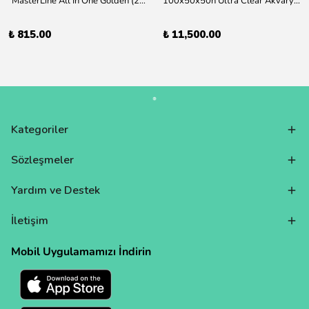
"MasterLine All In One Golden (200 ml) Daha yüksek zorluk derecesine sahip bitkiler için Özel formül Tam Besin "
100x50x50h Ultra Clear Akvaryum 10mm 90derece Birleşim /Sadece Otobüs Kargosu ile Gönderim Yapılır !
₺ 815.00
₺ 11,500.00
Kategoriler
Sözleşmeler
Yardım ve Destek
İletişim
Mobil Uygulamamızı İndirin