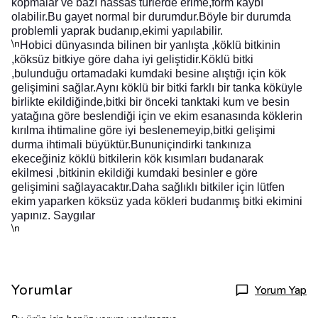
kopmalar ve bazı hassas türlerde erime,form kaybı
olabilir.Bu gayet normal bir durumdur.Böyle bir durumda
problemli yaprak budanıp,ekimi yapılabilir.
\n
Hobici dünyasında bilinen bir yanlışta ,köklü bitkinin
,köksüz bitkiye göre daha iyi geliştidir.Köklü bitki
,bulunduğu ortamadaki kumdaki besine alıştığı için kök
gelişimini sağlar.Aynı köklü bir bitki farklı bir tanka köküyle
birlikte ekildiğinde,bitki bir önceki tanktaki kum ve besin
yatağına göre beslendiği için ve ekim esanasında köklerin
kırılma ihtimaline göre iyi beslenemeyip,bitki gelişimi
durma ihtimali büyüktür.Bununiçindirki tankınıza
ekeceğiniz köklü bitkilerin kök kısımları budanarak
ekilmesi ,bitkinin ekildiği kumdaki besinler e göre
gelişimini sağlayacaktır.Daha sağlıklı bitkiler için lütfen
ekim yaparken köksüz yada kökleri budanmış bitki ekimini
yapınız. Saygılar
\n
Yorumlar
Yorum Yap