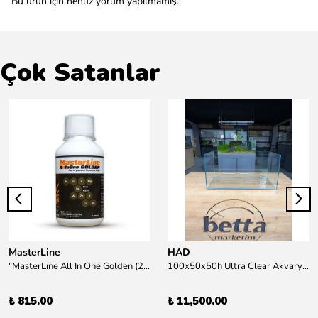
Bu ürün için henüz yorum yapılmamış.
Çok Satanlar
MasterLine
HAD
"MasterLine All In One Golden (200 ml) Daha yüksek zorluk derecesine sahip bitkiler için Özel formül Tam Besin "
100x50x50h Ultra Clear Akvaryum 10mm 90derece Birleşim /Sadece Otobüs Kargosu ile Gönderim Yapılır !
₺ 815.00
₺ 11,500.00