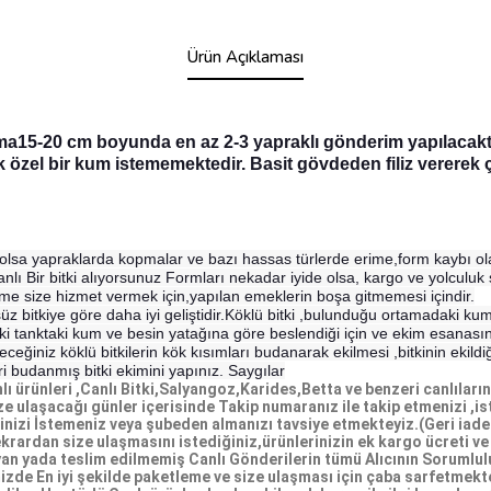
Ürün Açıklaması
a15-20 cm boyunda en az 2-3 yapraklı gönderim yapılacaktır
Çok özel bir kum istememektedir. Basit gövdeden filiz vererek ç
de olsa yapraklarda kopmalar ve bazı hassas türlerde erime,form kaybı o
lı Bir bitki alıyorsunuz Formları nekadar iyide olsa, kargo ve yolcul
rme size hizmet vermek için,yapılan emeklerin boşa gitmemesi içindir.
süz bitkiye göre daha iyi geliştidir.Köklü bitki ,bulunduğu ortamadaki kumd
 önceki tanktaki kum ve besin yatağına göre beslendiği için ve ekim esanası
eceğiniz köklü bitkilerin kök kısımları budanarak ekilmesi ,bitkinin ekil
ri budanmış bitki ekimini yapınız. Saygılar
ürünleri ,Canlı Bitki,Salyangoz,Karides,Betta ve benzeri canlıların s
ize ulaşacağı günler içerisinde Takip numaranız ile takip etmenizi ,
etinizi İstemeniz veya şubeden almanızı tavsiye etmekteyiz.(Geri i
krardan size ulaşmasını istediğiniz,ürünlerinizin ek kargo ücreti v
an yada teslim edilmemiş Canlı Gönderilerin tümü Alıcının Sorumlul
imizde En iyi şekilde paketleme ve size ulaşması için çaba sarfetme