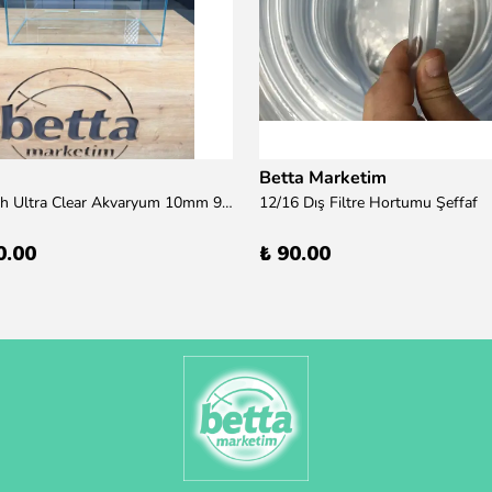
Betta Marketim
100x50x50h Ultra Clear Akvaryum 10mm 90derece Birleşim /Sadece Otobüs Kargosu ile Gönderim Yapılır !
12/16 Dış Filtre Hortumu Şeffaf
0.00
₺ 90.00