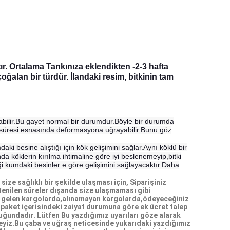
. Ortalama Tankınıza eklendikten -2-3 hafta
oğalan bir türdür. İlandaki resim, bitkinin tam
labilir.Bu gayet normal bir durumdur.Böyle bir durumda
uk süresi esnasında deformasyona uğrayabilir.Bunu göz
aki besine alıştığı için kök gelişimini sağlar.Aynı köklü bir
nda köklerin kırılma ihtimaline göre iyi beslenemeyip,bitki
diği kumdaki besinler e göre gelişimini sağlayacaktır.Daha
ize sağlıklı bir şekilde ulaşması için, Siparişiniz
istenilen süreler dışanda size ulaşmaması gibi
ade gelen kargolarda,alınamayan kargolarda,ödeyeceğiniz
e paket içerisindeki zaiyat durumuna göre ek ücret talep
uğundadır. Lütfen Bu yazdığımız uyarıları göze alarak
kteyiz.Bu çaba ve uğraş neticesinde yukarıdaki yazdığımız