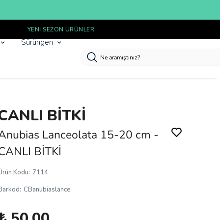
Sürüngen
CANLI BİTKİ
Anubias Lanceolata 15-20 cm -
CANLI BİTKİ
Ürün Kodu
:
7114
Barkod
:
CBanubiaslance
₺ 50.00