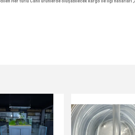
en Her türlü Canlı ürünlerde oluşabilecek kargo ile ilgi hasarları ,Al