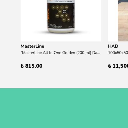
MasterLine
HAD
übre
"MasterLine All In One Golden (200 ml) Daha yüksek zorluk derecesine sahip bitkiler için Özel formül Tam Besin "
₺ 815.00
₺ 11,50