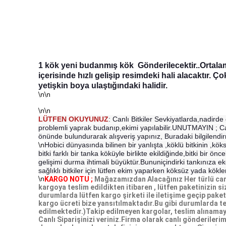
1 kök yeni budanmış kök Gönderilecektir..Ortalam
içerisinde hızlı gelişip resimdeki hali alacaktır. 
yetişkin boya ulaştığındaki halidir.
\n\n
\n\n
LÜTFEN OKUYUNUZ
: Canlı Bitkiler Sevkiyatlarda,nadir
problemli yaprak budanıp,ekimi yapılabilir.UNUTMAYIN ; Can
önünde bulundurarak alışveriş yapınız, Buradaki bilgilendi
\n
Hobici dünyasında bilinen bir yanlışta ,köklü bitkinin ,kök
bitki farklı bir tanka köküyle birlikte ekildiğinde,bitki bir
gelişimi durma ihtimali büyüktür.Bununiçindirki tankınıza ek
sağlıklı bitkiler için lütfen ekim yaparken köksüz yada kökle
\n
KARGO NOTU ;
Mağazamızdan Alacağınız Her türlü canlı 
kargoya teslim edildikten itibaren , lütfen paketinizin s
durumlarda lütfen kargo şirketi ile iletişime geçip pak
kargo ücreti bize yansıtılmaktadır.Bu gibi durumlarda te
edilmektedir.)Takip edilmeyen kargolar, teslim alınamay
Canlı Siparişinizi veriniz.Firma olarak canlı gönderiler