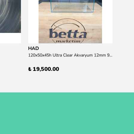
HAD
120x50x45h Ultra Clear Akvaryum 12mm 90 derece Birleşim (Otobüs Kargosu İle Gönderim Sağlanmaktadır)
₺ 19,500.00