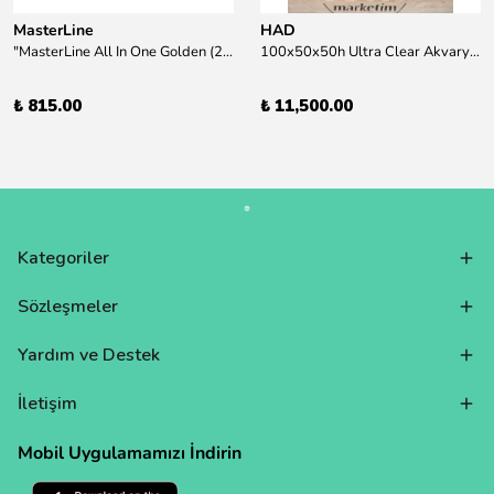
MasterLine
HAD
"MasterLine All In One Golden (200 ml) Daha yüksek zorluk derecesine sahip bitkiler için Özel formül Tam Besin "
100x50x50h Ultra Clear Akvaryum 10mm 90derece Birleşim /Sadece Otobüs Kargosu ile Gönderim Yapılır !
₺ 815.00
₺ 11,500.00
Kategoriler
Sözleşmeler
Yardım ve Destek
İletişim
Mobil Uygulamamızı İndirin