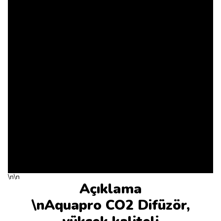
\n\n
Açıklama
\nAquapro CO2 Difüzör,