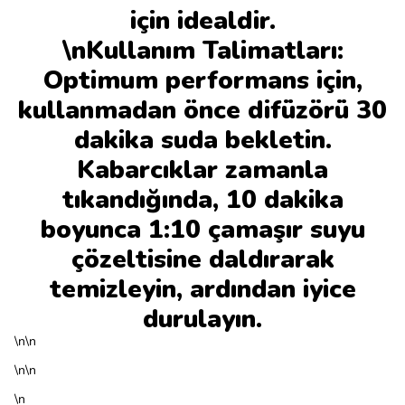
için idealdir.
\nKullanım Talimatları:
Optimum performans için,
kullanmadan önce difüzörü 30
dakika suda bekletin.
Kabarcıklar zamanla
tıkandığında, 10 dakika
boyunca 1:10 çamaşır suyu
çözeltisine daldırarak
temizleyin, ardından iyice
durulayın.
\n\n
\n\n
\n