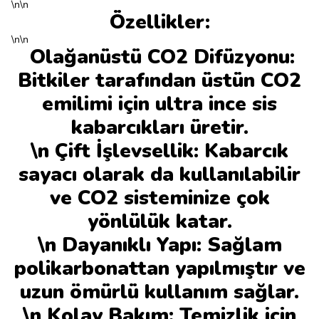
\n\n
Özellikler:
\n\n
Olağanüstü CO2 Difüzyonu:
Bitkiler tarafından üstün CO2
emilimi için ultra ince sis
kabarcıkları üretir.
\n Çift İşlevsellik: Kabarcık
sayacı olarak da kullanılabilir
ve CO2 sisteminize çok
yönlülük katar.
\n Dayanıklı Yapı: Sağlam
polikarbonattan yapılmıştır ve
uzun ömürlü kullanım sağlar.
\n Kolay Bakım: Temizlik için