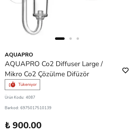
AQUAPRO
AQUAPRO Co2 Diffuser Large /
Mikro Co2 Çözülme Difüzör
Tükeniyor
Ürün Kodu
:
4087
Barkod
:
6975017510139
₺ 900.00