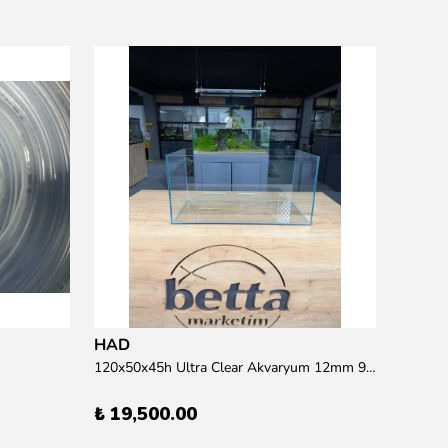
Resun
15 wat
₺ 95.
HAD
120x50x45h Ultra Clear Akvaryum 12mm 90 derece Birleşim (Otobüs Kargosu İle Gönderim Sağlanmaktadır)
₺ 19,500.00