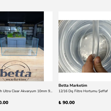
Betta Marketim
100x50x50h Ultra Clear Akvaryum 10mm 90derece Birleşim /Sadece Otobüs Kargosu ile Gönderim Yapılır !
12/16 Dış Filtre Hortumu Şeffaf
0.00
₺ 90.00