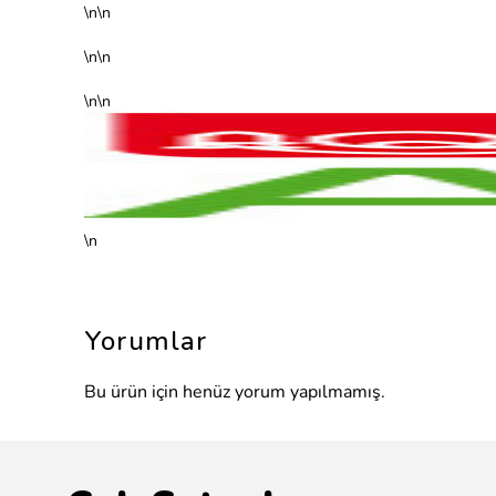
\n\n
\n\n
\n\n
\n
Yorumlar
Bu ürün için henüz yorum yapılmamış.