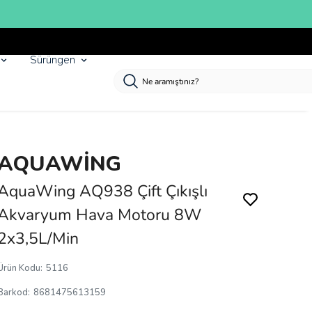
Sürüngen
AQUAWİNG
AquaWing AQ938 Çift Çıkışlı
Akvaryum Hava Motoru 8W
2x3,5L/Min
Ürün Kodu
:
5116
Barkod
:
8681475613159