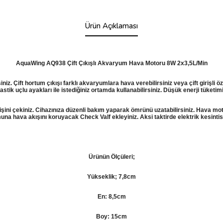
Ürün Açıklaması
AquaWing AQ938 Çift Çıkışlı Akvaryum Hava Motoru 8W 2x3,5L/Min
z. Çift hortum çıkışı farklı akvaryumlara hava verebilirsiniz veya çift girişli 
stik uçlu ayakları ile istediğiniz ortamda kullanabilirsiniz. Düşük enerji tüketim
i çekiniz. Cihazınıza düzenli bakım yaparak ömrünü uzatabilirsiniz. Hava mo
muna hava akışını koruyacak Check Valf ekleyiniz. Aksi taktirde elektrik kesin
Ürünün Ölçüleri;
Yükseklik; 7,8cm
En: 8,5cm
Boy: 15cm