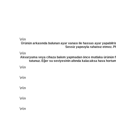
\n\n
Ürünün arkasında bulunan ayar vanası ile hassas ayar yapabilrisini
Sessiz yapısıyla rahatsız etmez. Pla
\n\n
Akvaryuma veya cihaza bakım yapmadan önce mutlaka ürünün fişin
tutunuz. Eğer su seviyesinin altında kalacaksa hava hortu
\n\n
\n\n
\n\n
\n\n
\n\n