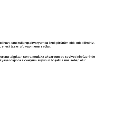
özel hava taşı kullanıp akvaryumda özel görünüm elde edebilirsiniz.
i, enerji tasarrufu yapmanızı sağlar.
torunu taktıktan sonra mutlaka akvaryum su seviyesinin üzerinde
tisi yaşandığında akvaryum suyunun boşalmasına sebep olur.