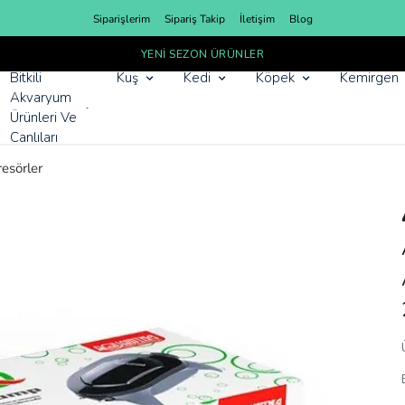
Siparişlerim
Sipariş Takip
İletişim
Blog
YENI SEZON ÜRÜNLER
Bitkili
Kuş
Kedi
Köpek
Kemirgen
Akvaryum
Ürünleri Ve
Canlıları
esörler