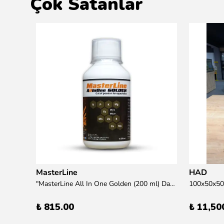
Çok Satanlar
MasterLine
HAD
übre
"MasterLine All In One Golden (200 ml) Daha yüksek zorluk derecesine sahip bitkiler için Özel formül Tam Besin "
₺ 815.00
₺ 11,50