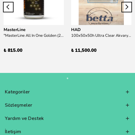
MasterLine
HAD
"MasterLine All In One Golden (200 ml) Daha yüksek zorluk derecesine sahip bitkiler için Özel formül Tam Besin "
100x50x50h Ultra Clear Akvaryum 10mm 90derece Birleşim /Sadece Otobüs Kargosu ile Gönderim Yapılır !
₺ 815.00
₺ 11,500.00
Kategoriler
Sözleşmeler
Yardım ve Destek
İletişim