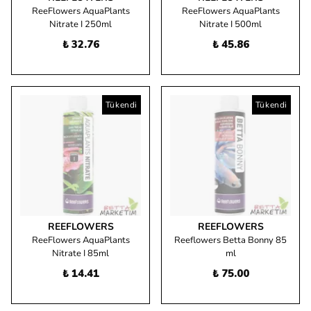
ReeFlowers AquaPlants
ReeFlowers AquaPlants
Nitrate I 250ml
Nitrate I 500ml
₺ 32.76
₺ 45.86
Tükendi
Tükendi
REEFLOWERS
REEFLOWERS
ReeFlowers AquaPlants
Reeflowers Betta Bonny 85
Nitrate I 85ml
ml
₺ 14.41
₺ 75.00