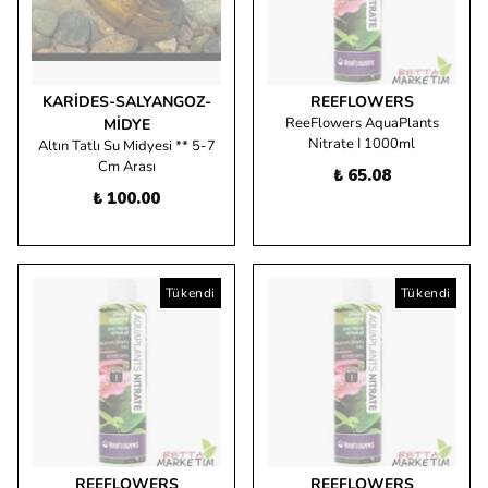
KARIDES-SALYANGOZ-
REEFLOWERS
ReeFlowers AquaPlants
MIDYE
Nitrate I 1000ml
Altın Tatlı Su Midyesi ** 5-7
Cm Arası
₺ 65.08
₺ 100.00
Tükendi
Tükendi
REEFLOWERS
REEFLOWERS