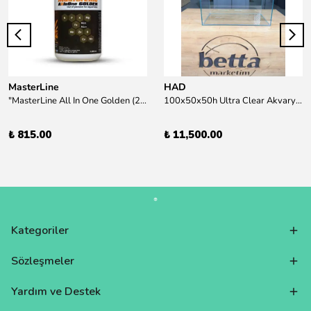
MasterLine
HAD
"MasterLine All In One Golden (200 ml) Daha yüksek zorluk derecesine sahip bitkiler için Özel formül Tam Besin "
100x50x50h Ultra Clear Akvaryum 10mm 90derece Birleşim /Sadece Otobüs Kargosu ile Gönderim Yapılır !
₺ 815.00
₺ 11,500.00
Kategoriler
Sözleşmeler
Yardım ve Destek