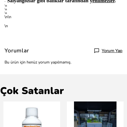
Salyangozlar gibi balıklar tarafından
yenilmezler
.
-
\n
\n
\n
\n\n
\n
Yorumlar
Yorum Yap
Bu ürün için henüz yorum yapılmamış.
Çok Satanlar