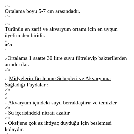
\n\n
Ortalama boyu 5-7
cm
arasındadır.
\n\n
\n\n
Türünün en zarif ve akvaryum ortamı için en uygun
üyelirinden biridir.
\n
\n\n
\n
Ortalama
1 saatte 30 litre
suyu filtreleyip bakterilerden
\n
arındırırlar.
\n\n
Midyelerin Beslenme Sebepleri ve Akvaryuma
\n
Sağladığı Faydalar :
\n\n
\n
\n
- Akvaryum içindeki suyu berraklaştırır ve temizler
\n\n
- Su içerisindeki nitratı azaltır
\n\n
- Oksijene çok az ihtiyaç duyduğu için beslemesi
kolaydır.