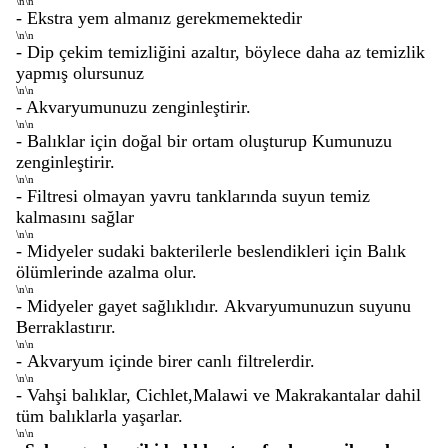
\n\n
- Ekstra yem almanız gerekmemektedir
\n\n
- Dip çekim temizliğini azaltır, böylece daha az temizlik
yapmış olursunuz
\n\n
- Akvaryumunuzu zenginleştirir.
\n\n
- Balıklar için doğal bir ortam oluşturup Kumunuzu
zenginleştirir.
\n\n
- Filtresi olmayan yavru tanklarında suyun temiz
kalmasını sağlar
\n\n
- Midyeler sudaki bakterilerle beslendikleri için Balık
ölümlerinde azalma olur.
\n\n
-
Midyeler gayet sağlıklıdır.
Akvaryumunuzun suyunu
Berraklastırır.
\n\n
-
Akvaryum içinde birer canlı filtrelerdir.
\n\n
-
Vahşi balıklar, Cichlet,Malawi ve Makrakantalar dahil
tüm balıklarla yaşarlar.
\n\n