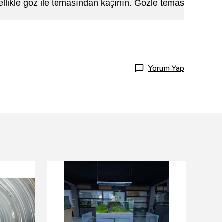
zellikle göz ile temasından kaçının. Gözle temas
Yorum Yap
Resun
15 wat
₺ 95.