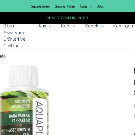
Siparişlerim
Sipariş Takip
İletişim
Blog
YENI SEZON ÜRÜNLER
Bitkili
Kuş
Kedi
Köpek
Kemirgen
Akvaryum
Ürünleri Ve
Canlıları
alık