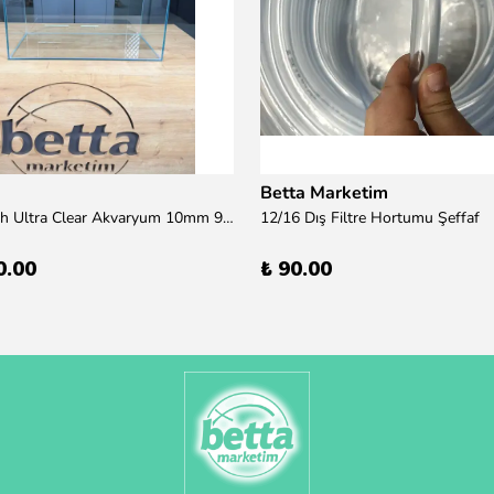
Betta Marketim
100x50x50h Ultra Clear Akvaryum 10mm 90derece Birleşim /Sadece Otobüs Kargosu ile Gönderim Yapılır !
12/16 Dış Filtre Hortumu Şeffaf
0.00
₺ 90.00