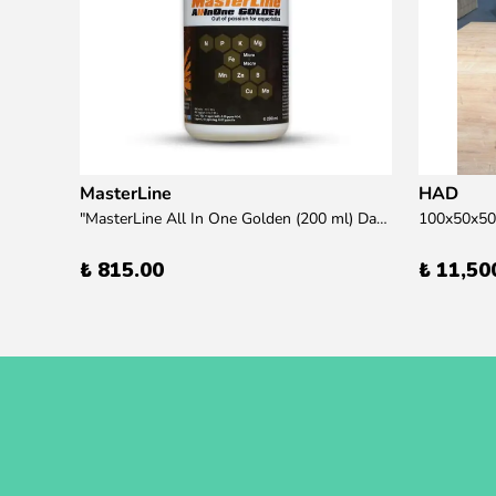
MasterLine
HAD
übre
"MasterLine All In One Golden (200 ml) Daha yüksek zorluk derecesine sahip bitkiler için Özel formül Tam Besin "
₺ 815.00
₺ 11,50