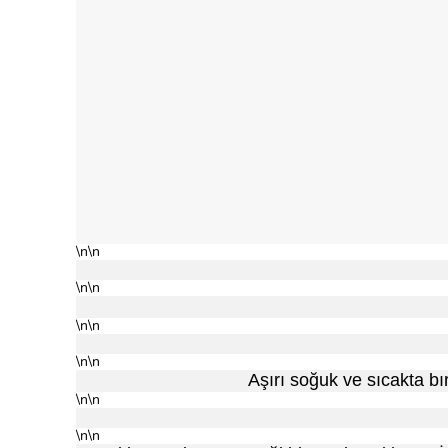
\n\n
\n\n
\n\n
\n\n
Aşırı soğuk ve sıcakta bır
\n\n
\n\n