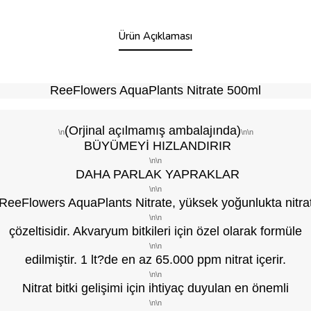
Ürün Açıklaması
ReeFlowers AquaPlants Nitrate 500ml
(Orjinal açılmamış ambalajında)
\n
\n\n
BÜYÜMEYİ HIZLANDIRIR
\n\n
DAHA PARLAK YAPRAKLAR
\n\n
ReeFlowers AquaPlants Nitrate, yüksek yoğunlukta nitra
\n\n
çözeltisidir. Akvaryum bitkileri için özel olarak formüle
\n\n
edilmiştir. 1 lt?de en az 65.000 ppm nitrat içerir.
\n\n
Nitrat bitki gelişimi için ihtiyaç duyulan en önemli
\n\n