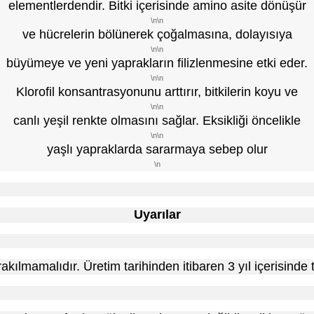
elementlerdendir. Bitki içerisinde amino asite dönüşür
\n\n
ve hücrelerin bölünerek çoğalmasına, dolayısıya
\n\n
büyümeye ve yeni yaprakların filizlenmesine etki eder.
\n\n
Klorofil konsantrasyonunu arttırır, bitkilerin koyu ve
\n\n
canlı yeşil renkte olmasını sağlar. Eksikliği öncelikle
\n\n
yaşlı yapraklarda sararmaya sebep olur
\n
Uyarılar
akılmamalıdır. Üretim tarihinden itibaren 3 yıl içerisinde 