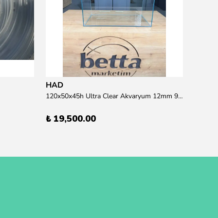
HAD
120x50x45h Ultra Clear Akvaryum 12mm 90 derece Birleşim (Otobüs Kargosu İle Gönderim Sağlanmaktadır)
₺ 19,500.00