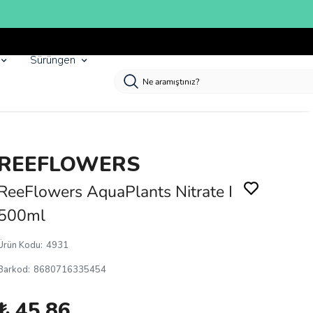
Sürüngen
REEFLOWERS
ReeFlowers AquaPlants Nitrate I
500ml
Ürün Kodu
:
4931
Barkod
:
8680716335454
₺ 45.86