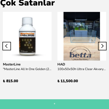
Çok Satanlar
MasterLine
HAD
"MasterLine All In One Golden (200 ml) Daha yüksek zorluk derecesine sahip bitkiler için Özel formül Tam Besin "
100x50x50h Ultra Clear Akvaryum 10mm 90derece Birleşim /Sadece Otobüs Kargosu ile Gönderim Yapılır !
₺ 815.00
₺ 11,500.00