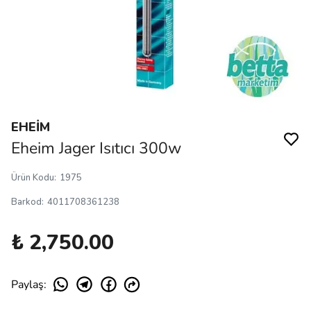
EHEİM
Eheim Jager Isıtıcı 300w
Ürün Kodu
:
1975
Barkod
:
4011708361238
₺ 2,750.00
Paylaş
: