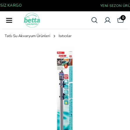
YENI SEZON ÜRÜNLER
0
Tatlı Su Akvaryum Ürünleri
Isıtıcılar