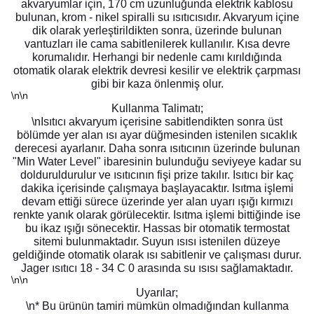
akvaryumlar için, 170 cm uzunluğunda elektrik kablosu
bulunan, krom - nikel spiralli su ısıtıcısıdır. Akvaryum içine
dik olarak yerleştirildikten sonra, üzerinde bulunan
vantuzları ile cama sabitlenilerek kullanılır. Kısa devre
korumalıdır. Herhangi bir nedenle camı kırıldığında
otomatik olarak elektrik devresi kesilir ve elektrik çarpması
gibi bir kaza önlenmiş olur.
\n\n
Kullanma Talimatı;
\nIsıtıcı akvaryum içerisine sabitlendikten sonra üst
bölümde yer alan ısı ayar düğmesinden istenilen sıcaklık
derecesi ayarlanır. Daha sonra ısıtıcının üzerinde bulunan
"Min Water Level" ibaresinin bulunduğu seviyeye kadar su
dolduruldurulur ve ısıtıcının fişi prize takılır. Isıtıcı bir kaç
dakika içerisinde çalışmaya başlayacaktır. Isıtma işlemi
devam ettiği sürece üzerinde yer alan uyarı ışığı kırmızı
renkte yanık olarak görülecektir. Isıtma işlemi bittiğinde ise
bu ikaz ışığı sönecektir. Hassas bir otomatik termostat
sitemi bulunmaktadır. Suyun ısısı istenilen düzeye
geldiğinde otomatik olarak ısı sabitlenir ve çalışması durur.
Jager ısıtıcı 18 - 34 C 0 arasında su ısısı sağlamaktadır.
\n\n
Uyarılar;
\n* Bu ürünün tamiri mümkün olmadığından kullanma