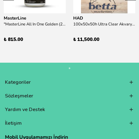
MasterLine
HAD
"MasterLine All In One Golden (200 ml) Daha yüksek zorluk derecesine sahip bitkiler için Özel formül Tam Besin "
100x50x50h Ultra Clear Akvaryum 10mm 90derece Birleşim /Sadece Otobüs Kargosu ile Gönderim Yapılır !
₺ 815.00
₺ 11,500.00
Kategoriler
Sözleşmeler
Yardım ve Destek
İletişim
Mobil Uygulamamızı İndirin