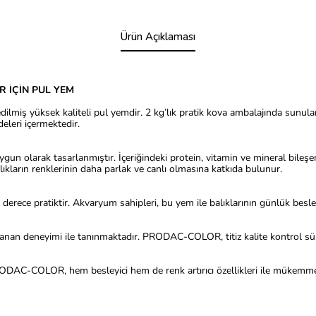
Ürün Açıklaması
 İÇİN PUL YEM
ilmiş yüksek kaliteli pul yemdir. 2 kg’lık pratik kova ambalajında sunu
leri içermektedir.
gun olarak tasarlanmıştır. İçeriğindeki protein, vitamin ve mineral bileşenl
lıkların renklerinin daha parlak ve canlı olmasına katkıda bulunur.
derece pratiktir. Akvaryum sahipleri, bu yem ile balıklarının günlük beslen
anan deneyimi ile tanınmaktadır. PRODAC-COLOR, titiz kalite kontrol süre
 PRODAC-COLOR, hem besleyici hem de renk artırıcı özellikleri ile mükemmel 