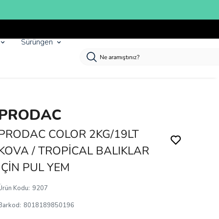
Sürüngen
PRODAC
PRODAC COLOR 2KG/19LT
KOVA / TROPİCAL BALIKLAR
İÇİN PUL YEM
Ürün Kodu
:
9207
Barkod
:
8018189850196