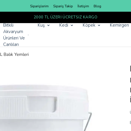
Siparişlerim
Sipariş Takip
İletişim
Blog
YENI SEZON ÜRÜNLER
Bitkili
Kuş
Kedi
Köpek
Kemirgen
Akvaryum
Ürünleri Ve
Canlıları
 Balık Yemleri