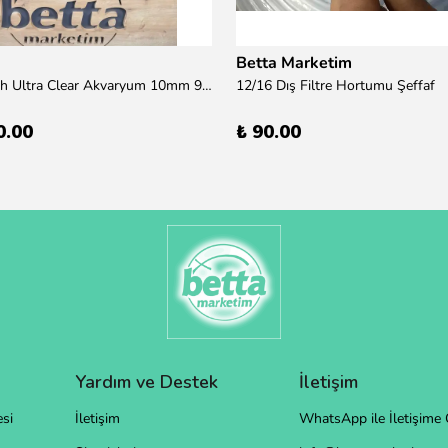
Betta Marketim
100x50x50h Ultra Clear Akvaryum 10mm 90derece Birleşim /Sadece Otobüs Kargosu ile Gönderim Yapılır !
12/16 Dış Filtre Hortumu Şeffaf
0.00
₺ 90.00
Yardım ve Destek
İletişim
si
İletişim
WhatsApp ile İletişime 