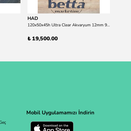
HAD
120x50x45h Ultra Clear Akvaryum 12mm 90 derece Birleşim (Otobüs Kargosu İle Gönderim Sağlanmaktadır)
₺ 19,500.00
Mobil Uygulamamızı İndirin
Geç