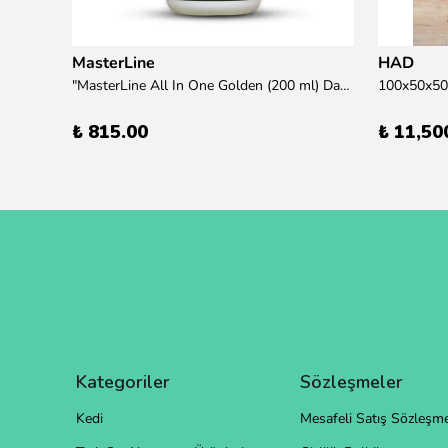
MasterLine
HAD
übre
"MasterLine All In One Golden (200 ml) Daha yüksek zorluk derecesine sahip bitkiler için Özel formül Tam Besin "
₺ 815.00
₺ 11,50
Kategoriler
Sözleşmeler
Kedi
Mesafeli Satış Sözleşme