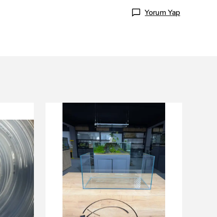
Yorum Yap
Resun
15 wat
₺ 95.