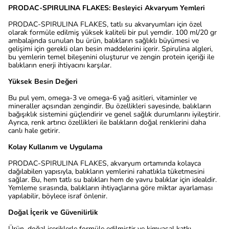
PRODAC-SPIRULINA FLAKES: Besleyici Akvaryum Yemleri
PRODAC-SPIRULINA FLAKES, tatlı su akvaryumları için özel
olarak formüle edilmiş yüksek kaliteli bir pul yemdir. 100 ml/20 gr
ambalajında sunulan bu ürün, balıkların sağlıklı büyümesi ve
gelişimi için gerekli olan besin maddelerini içerir. Spirulina algleri,
bu yemlerin temel bileşenini oluşturur ve zengin protein içeriği ile
balıkların enerji ihtiyacını karşılar.
Yüksek Besin Değeri
Bu pul yem, omega-3 ve omega-6 yağ asitleri, vitaminler ve
mineraller açısından zengindir. Bu özellikleri sayesinde, balıkların
bağışıklık sistemini güçlendirir ve genel sağlık durumlarını iyileştirir.
Ayrıca, renk artırıcı özellikleri ile balıkların doğal renklerini daha
canlı hale getirir.
Kolay Kullanım ve Uygulama
PRODAC-SPIRULINA FLAKES, akvaryum ortamında kolayca
dağılabilen yapısıyla, balıkların yemlerini rahatlıkla tüketmesini
sağlar. Bu, hem tatlı su balıkları hem de yavru balıklar için idealdir.
Yemleme sırasında, balıkların ihtiyaçlarına göre miktar ayarlaması
yapılabilir, böylece israf önlenir.
Doğal İçerik ve Güvenilirlik
Ürün, doğal içeriklerle formüle edilmiştir ve kimyasal katkı