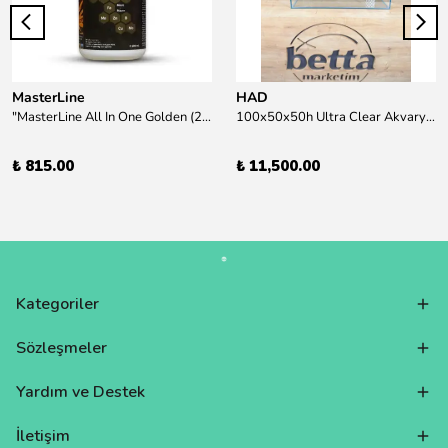
MasterLine
HAD
"MasterLine All In One Golden (200 ml) Daha yüksek zorluk derecesine sahip bitkiler için Özel formül Tam Besin "
100x50x50h Ultra Clear Akvaryum 10mm 90derece Birleşim /Sadece Otobüs Kargosu ile Gönderim Yapılır !
₺ 815.00
₺ 11,500.00
Kategoriler
Sözleşmeler
Yardım ve Destek
İletişim