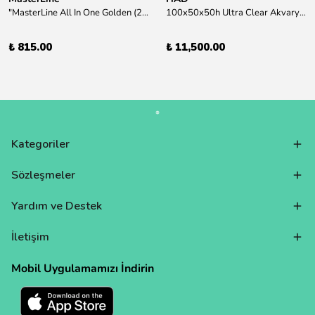
"MasterLine All In One Golden (200 ml) Daha yüksek zorluk derecesine sahip bitkiler için Özel formül Tam Besin "
100x50x50h Ultra Clear Akvaryum 10mm 90derece Birleşim /Sadece Otobüs Kargosu ile Gönderim Yapılır !
₺ 815.00
₺ 11,500.00
Kategoriler
Sözleşmeler
Yardım ve Destek
İletişim
Mobil Uygulamamızı İndirin