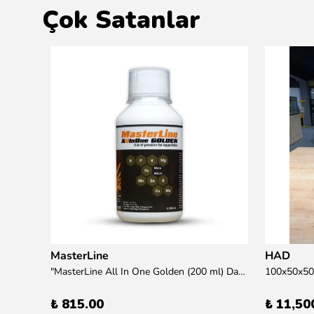
Çok Satanlar
MasterLine
HAD
übre
"MasterLine All In One Golden (200 ml) Daha yüksek zorluk derecesine sahip bitkiler için Özel formül Tam Besin "
₺ 815.00
₺ 11,50