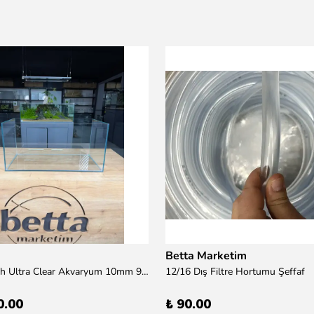
Betta Marketim
100x50x50h Ultra Clear Akvaryum 10mm 90derece Birleşim /Sadece Otobüs Kargosu ile Gönderim Yapılır !
12/16 Dış Filtre Hortumu Şeffaf
0.00
₺ 90.00