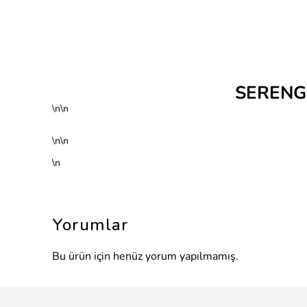
SERENG
\n\n
\n\n
\n
Yorumlar
Bu ürün için henüz yorum yapılmamış.