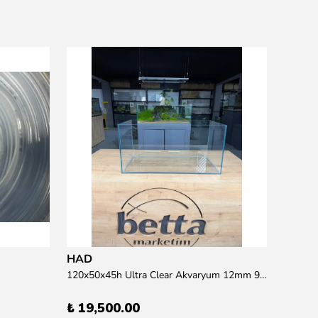
Resun
15 wat
₺ 95.
HAD
120x50x45h Ultra Clear Akvaryum 12mm 90 derece Birleşim (Otobüs Kargosu İle Gönderim Sağlanmaktadır)
₺ 19,500.00