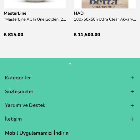
MasterLine
HAD
"MasterLine All In One Golden (200 ml) Daha yüksek zorluk derecesine sahip bitkiler için Özel formül Tam Besin "
100x50x50h Ultra Clear Akvaryum 10mm 90derece Birleşim /Sadece Otobüs Kargosu ile Gönderim Yapılır !
₺ 815.00
₺ 11,500.00
Kategoriler
Sözleşmeler
Yardım ve Destek
İletişim
Mobil Uygulamamızı İndirin