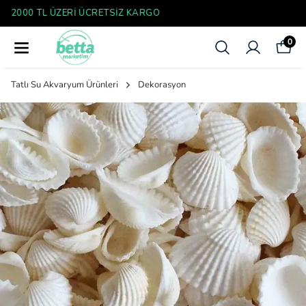
YENI SEZON ÜRÜNLER
0
Tatlı Su Akvaryum Ürünleri
Dekorasyon