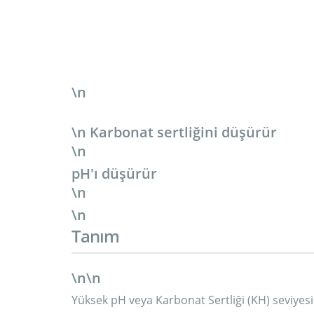
\n
\n
Karbonat sertliğini düşürür
\n
pH'ı düşürür
\n
\n
Tanım
\n\n
Yüksek pH veya Karbonat Sertliği (KH) seviyesine