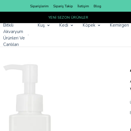
Siparişlerim
Sipariş Takip
İletişim
Blog
YENI SEZON ÜRÜNLER
Bitkili
Kuş
Kedi
Köpek
Kemirgen
Akvaryum
Ürünleri Ve
Canlıları