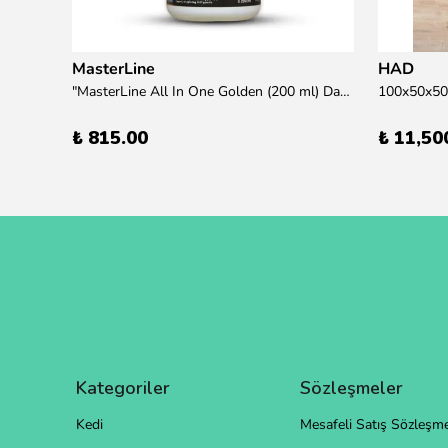
MasterLine
HAD
übre
"MasterLine All In One Golden (200 ml) Daha yüksek zorluk derecesine sahip bitkiler için Özel formül Tam Besin "
₺ 815.00
₺ 11,50
Kategoriler
Sözleşmeler
Kedi
Mesafeli Satış Sözleşme