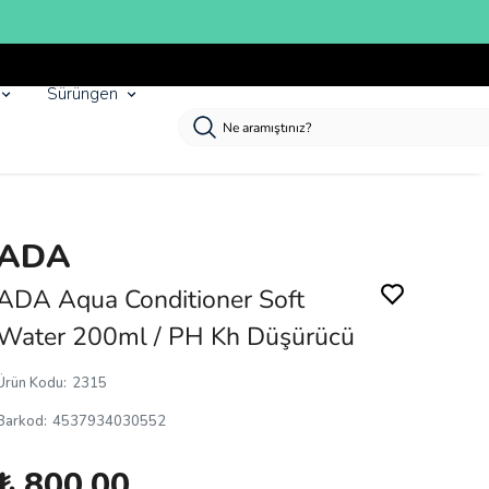
Sürüngen
ADA
ADA Aqua Conditioner Soft
Water 200ml / PH Kh Düşürücü
Ürün Kodu
:
2315
Barkod
:
4537934030552
₺ 800.00