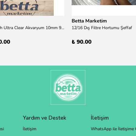
Betta Marketim
100x50x50h Ultra Clear Akvaryum 10mm 90derece Birleşim /Sadece Otobüs Kargosu ile Gönderim Yapılır !
12/16 Dış Filtre Hortumu Şeffaf
0.00
₺ 90.00
Yardım ve Destek
İletişim
si
İletişim
WhatsApp ile İletişime 