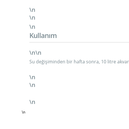
\n
\n
\n
Kullanım
\n\n
Su değişiminden bir hafta sonra, 10 litre akv
\n
\n
\n
\n