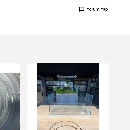
Yorum Yap
Resun
15 wat
₺ 95.