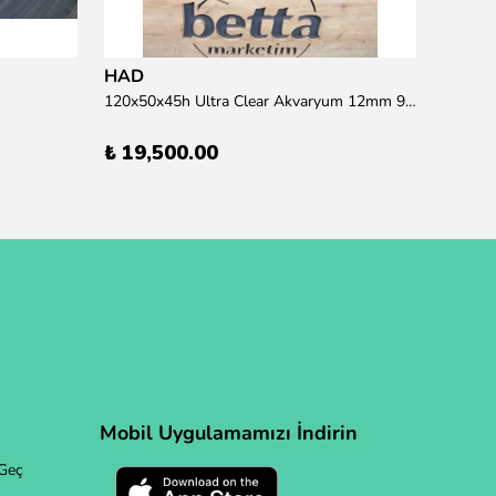
HAD
120x50x45h Ultra Clear Akvaryum 12mm 90 derece Birleşim (Otobüs Kargosu İle Gönderim Sağlanmaktadır)
₺ 19,500.00
Mobil Uygulamamızı İndirin
Geç