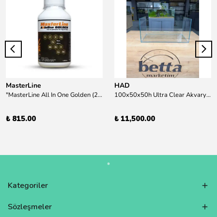
MasterLine
HAD
"MasterLine All In One Golden (200 ml) Daha yüksek zorluk derecesine sahip bitkiler için Özel formül Tam Besin "
100x50x50h Ultra Clear Akvaryum 10mm 90derece Birleşim /Sadece Otobüs Kargosu ile Gönderim Yapılır !
₺ 815.00
₺ 11,500.00
Kategoriler
Sözleşmeler