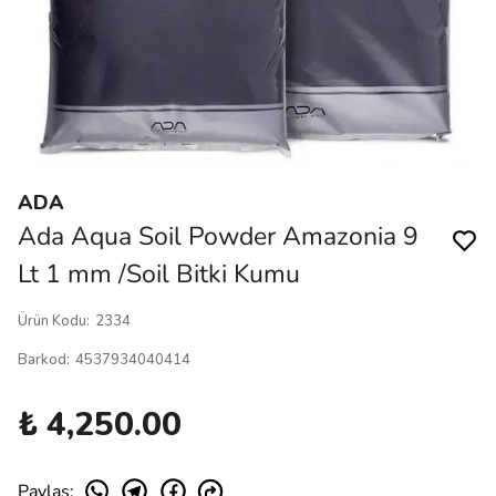
ADA
Ada Aqua Soil Powder Amazonia 9
Lt 1 mm /Soil Bitki Kumu
Ürün Kodu
:
2334
Barkod
:
4537934040414
₺ 4,250.00
Paylaş
: