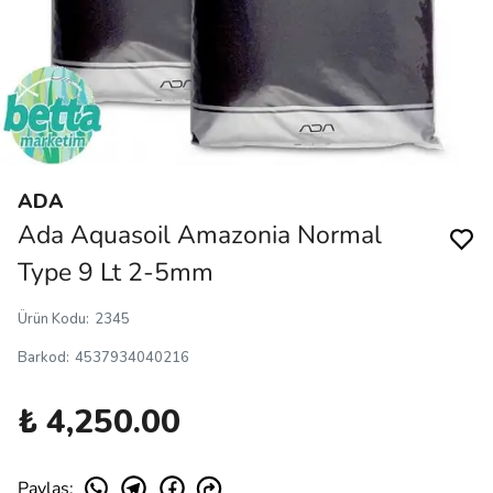
ADA
Ada Aquasoil Amazonia Normal
Type 9 Lt 2-5mm
Ürün Kodu
:
2345
Barkod
:
4537934040216
₺ 4,250.00
Paylaş
: