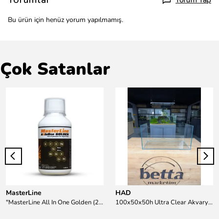
Yorum Yap
Bu ürün için henüz yorum yapılmamış.
Çok Satanlar
MasterLine
HAD
"MasterLine All In One Golden (200 ml) Daha yüksek zorluk derecesine sahip bitkiler için Özel formül Tam Besin "
100x50x50h Ultra Clear Akvaryum 10mm 90derece Birleşim /Sadece Otobüs Kargosu ile Gönderim Yapılır !