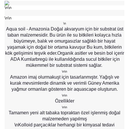
\n\n
\n\n
\n
Aqua soil - Amazonia Doğal akvaryum için bir substrat üst
taban malzemesidir. Bu ürün ile su bitkileri
kolayca
hızla
büyümeye, balık ve omurgasızlar sağlıklı bir hayat
yaşamak için doğal bir ortama kavuşur Bu kum, bitkilerin
kök gelişimini teşvik eder.Organik asitler ve besin bol içerir
ADA Kumlarbregü ile kullanıldığında sucul bitkiler için
mükemmel bir substrat sistemi sağlar.
\n\n
Amazon imaj olurmakuşt için tasarlanmıştır. Yağışlı ve
kurak mevsimlerde dinamik ve verimli Güney Amerika
yağmur ormanları gösteren bir aquascape oluşturun.
\n\n
Özellikler
\n\n
Tamamen yeni alt tabaka topraktan özel işlenmiş doğal
malzemeden yapılmış
\nKolloid parçacıklar herhangi bir kimyasal tedavi