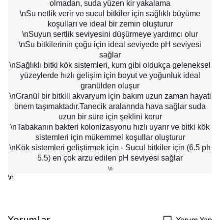
olmadan, suda yüzen kir yakalama
\nSu netlik verir ve sucul bitkiler için sağlıklı büyüme
koşulları ve ideal bir zemin oluşturur
\nSuyun sertlik seviyesini düşürmeye yardımcı olur
\nSu bitkilerinin çoğu için ideal seviyede pH seviyesi
sağlar
\nSağlıklı bitki kök sistemleri, kum gibi oldukça geleneksel
yüzeylerde hızlı gelişim için boyut ve yoğunluk ideal
granülden oluşur
\nGranül bir bitkili akvaryum için bakım
uzun zaman
hayati
önem taşımaktadır.Tanecik aralarında hava sağlar suda
uzun bir süre için şeklini korur
\nTabakanın bakteri kolonizasyonu hızlı uyarır ve bitki kök
sistemleri için mükemmel koşullar oluşturur
\nKök sistemleri geliştirmek için - Sucul bitkiler için (6.5 ph
5.5) en çok arzu edilen pH seviyesi sağlar
\n
\n
Yorumlar