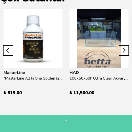
MasterLine
HAD
"MasterLine All In One Golden (200 ml) Daha yüksek zorluk derecesine sahip bitkiler için Özel formül Tam Besin "
100x50x50h Ultra Clear Akvaryum 10mm 90derece Birleşim /Sadece Otobüs Kargosu ile Gönderim Yapılır !
₺ 815.00
₺ 11,500.00