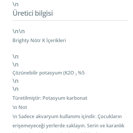
\n
Üretici bilgisi
\n\n
Brighty Nötr K İçerikleri
\n
\n
Çözünebilir potasyum (K2O
%5
)
\n
\n
Türetilmiştir: Potasyum karbonat
\n
Not
\n
Sadece akvaryum kullanımı içindir. Çocukların
erişemeyeceği yerlerde saklayın. Serin ve karanlık