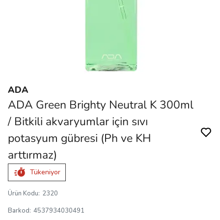
ADA
ADA Green Brighty Neutral K 300ml
/ Bitkili akvaryumlar için sıvı
potasyum gübresi (Ph ve KH
arttırmaz)
Tükeniyor
Ürün Kodu
:
2320
Barkod
:
4537934030491