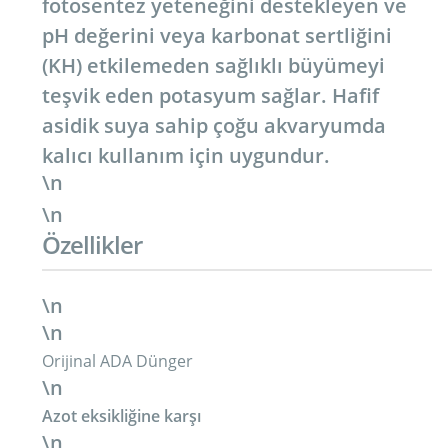
fotosentez yeteneğini destekleyen ve
pH değerini veya karbonat sertliğini
(KH) etkilemeden sağlıklı büyümeyi
teşvik eden potasyum sağlar. Hafif
asidik suya sahip çoğu akvaryumda
kalıcı kullanım için uygundur.
\n
\n
Özellikler
\n
\n
Orijinal ADA Dünger
\n
Azot eksikliğine karşı
\n