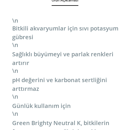
Ürün Açıklaması
\n
Bitkili akvaryumlar için sıvı potasyum
gübresi
\n
Sağlıklı büyümeyi ve parlak renkleri
artırır
\n
pH değerini ve karbonat sertliğini
arttırmaz
\n
Günlük kullanım için
\n
Green Brighty Neutral K, bitkilerin