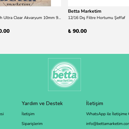
Betta Marketim
100x50x50h Ultra Clear Akvaryum 10mm 90derece Birleşim /Sadece Otobüs Kargosu ile Gönderim Yapılır !
12/16 Dış Filtre Hortumu Şeffaf
0.00
₺ 90.00
Yardım ve Destek
İletişim
si
İletişim
WhatsApp ile İletişime 
Siparişlerim
info@bettamarketim.com