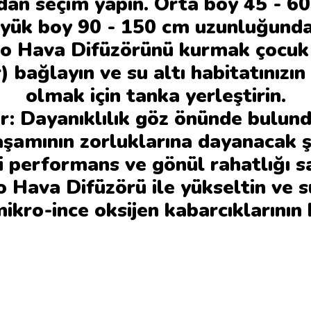
dan seçim yapın. Orta boy 45 - 6
ük boy 90 - 150 cm uzunluğundaki 
o Hava Difüzörünü kurmak çocuk 
) bağlayın ve su altı habitatınız
olmak için tanka yerleştirin.
ir: Dayanıklılık göz önünde bulun
amının zorluklarına dayanacak şe
i performans ve gönül rahatlığı s
o Hava Difüzörü ile yükseltin ve s
mikro-ince oksijen kabarcıklarının