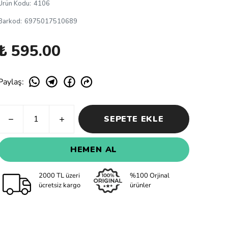
Ürün Kodu
:
4106
Barkod
:
6975017510689
₺ 595.00
Paylaş
:
SEPETE EKLE
HEMEN AL
2000 TL üzeri
%100 Orjinal
ücretsiz kargo
ürünler