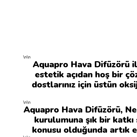
\n\n
Aquapro Hava Difüzörü ile 
estetik açıdan hoş bir ç
dostlarınız için üstün o
\n\n
Aquapro Hava Difüzörü, Neo
kurulumuna şık bir katkı 
konusu olduğunda artık e