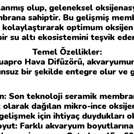
rlanmış olup, geleneksel oksijena
brana sahiptir. Bu gelişmiş memb
 kolaylaştırarak optimum oksijen 
bir su altı ekosistemini teşvik eder
Temel Özellikler:
uapro Hava Difüzörü, akvaryumun
suz bir şekilde entegre olur ve gör
on: Son teknoloji seramik membra
t olarak dağılan mikro-ince oksije
 gelişmek için ihtiyaç duydukları ok
Boyut: Farklı akvaryum boyutlarına