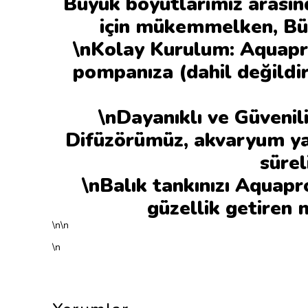
Büyük boyutlarımız arasın
için mükemmelken, Büy
\nKolay Kurulum: Aquapr
pompanıza (dahil değildir
\nDayanıklı ve Güvenil
Difüzörümüz, akvaryum yaş
sürel
\nBalık tankınızı Aquapr
güzellik getiren 
\n\n
\n