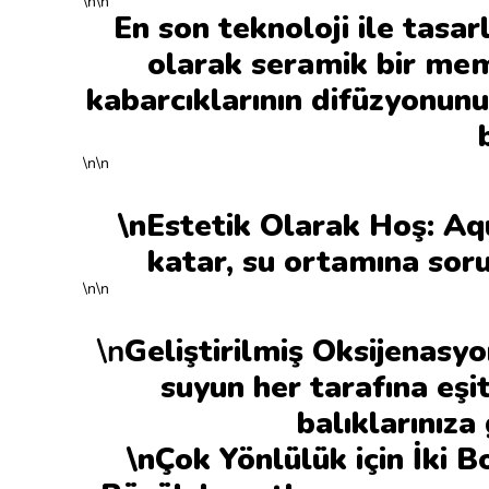
\n\n
En son teknoloji ile tasa
olarak seramik bir mem
kabarcıklarının difüzyonunu
\n\n
\nEstetik Olarak Hoş: Aq
katar, su ortamına sorun
\n\n
\n
Geliştirilmiş Oksijenasy
suyun her tarafına eşi
balıklarınıza
\nÇok Yönlülük için İki 