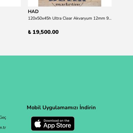
HAD
120x50x45h Ultra Clear Akvaryum 12mm 90 derece Birleşim (Otobüs Kargosu İle Gönderim Sağlanmaktadır)
₺ 19,500.00
Mobil Uygulamamızı İndirin
Geç
.tr