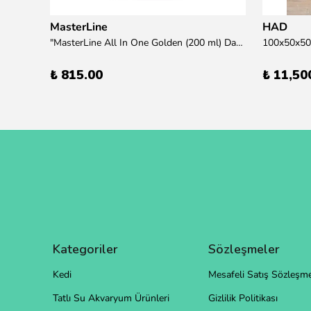
MasterLine
HAD
übre
"MasterLine All In One Golden (200 ml) Daha yüksek zorluk derecesine sahip bitkiler için Özel formül Tam Besin "
₺ 815.00
₺ 11,50
Kategoriler
Sözleşmeler
Kedi
Mesafeli Satış Sözleşme
Tatlı Su Akvaryum Ürünleri
Gizlilik Politikası