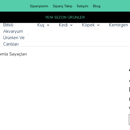
Siparişlerim
Sipariş Takip
İletişim
Blog
YENI SEZON ÜRÜNLER
Bitkili
Kuş
Kedi
Köpek
Kemirgen
Akvaryum
Ürünleri Ve
Canlıları
amla Sayaçları