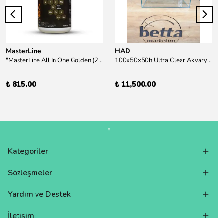
MasterLine
HAD
"MasterLine All In One Golden (200 ml) Daha yüksek zorluk derecesine sahip bitkiler için Özel formül Tam Besin "
100x50x50h Ultra Clear Akvaryum 10mm 90derece Birleşim /Sadece Otobüs Kargosu ile Gönderim Yapılır !
₺ 815.00
₺ 11,500.00
Kategoriler
Sözleşmeler
Yardım ve Destek
İletişim