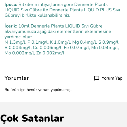
İpucu:
Bitkilerin ihtiyaçlarına göre Dennerle Plants
LIQUID Sıvı Gübre ile Dennerle Plants LIQUID PLUS Sıvı
Gübreyi birlikte kullanabilirsiniz.
İçerik:
10ml Dennerle Plants LIQUID Sıvı Gübre
akvaryumunuza aşağıdaki elementlerin eklenmesine
yardımcı olur:
N 1.3mg/l, P 0.1mg/l, K 1.0mg/l, Mg 0.4mg/l, S 0.9mg/l,
B 0.004mg/l, Cu 0.006mg/l, Fe 0.07mg/l, Mn 0.04mg/l,
Mo 0.002mg/l, Zn 0.002mg/l
Yorumlar
Yorum Yap
Bu ürün için henüz yorum yapılmamış.
Çok Satanlar