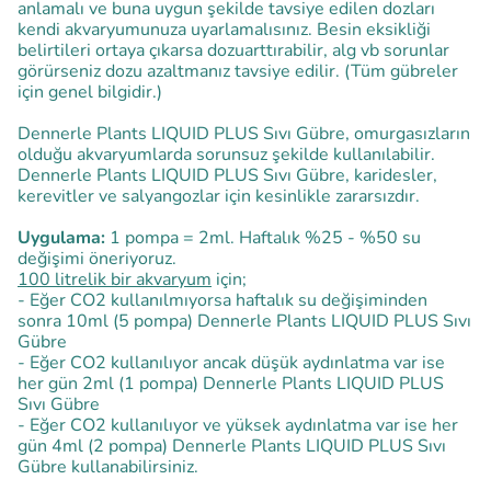
anlamalı ve buna uygun şekilde tavsiye edilen dozları
kendi akvaryumunuza uyarlamalısınız. Besin eksikliği
belirtileri ortaya çıkarsa dozuarttırabilir, alg vb sorunlar
görürseniz dozu azaltmanız tavsiye edilir. (Tüm gübreler
için genel bilgidir.)
Dennerle Plants LIQUID PLUS Sıvı Gübre, omurgasızların
olduğu akvaryumlarda sorunsuz şekilde kullanılabilir.
Dennerle Plants LIQUID PLUS Sıvı Gübre, karidesler,
kerevitler ve salyangozlar için kesinlikle zararsızdır.
Uygulama:
1 pompa = 2ml. Haftalık %25 - %50 su
değişimi öneriyoruz.
100 litrelik bir akvaryum
için;
- Eğer CO2 kullanılmıyorsa haftalık su değişiminden
sonra 10ml (5 pompa) Dennerle Plants LIQUID PLUS Sıvı
Gübre
- Eğer CO2 kullanılıyor ancak düşük aydınlatma var ise
her gün 2ml (1 pompa) Dennerle Plants LIQUID PLUS
Sıvı Gübre
- Eğer CO2 kullanılıyor ve yüksek aydınlatma var ise her
gün 4ml (2 pompa) Dennerle Plants LIQUID PLUS Sıvı
Gübre kullanabilirsiniz.