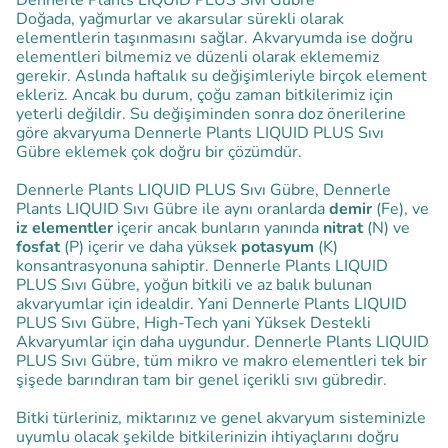
Dennerle Plants LIQUID PLUS Sıvı Gübre
Doğada, yağmurlar ve akarsular sürekli olarak
elementlerin taşınmasını sağlar. Akvaryumda ise doğru
elementleri bilmemiz ve düzenli olarak eklememiz
gerekir. Aslında haftalık su değişimleriyle birçok element
ekleriz. Ancak bu durum, çoğu zaman bitkilerimiz için
yeterli değildir. Su değişiminden sonra doz önerilerine
göre akvaryuma Dennerle Plants LIQUID PLUS Sıvı
Gübre eklemek çok doğru bir çözümdür.
Dennerle Plants LIQUID PLUS Sıvı Gübre, Dennerle
Plants LIQUID Sıvı Gübre ile aynı oranlarda
demir
(Fe), ve
iz elementler
içerir ancak bunların yanında
nitrat
(N) ve
fosfat
(P) içerir ve daha yüksek
potasyum
(K)
konsantrasyonuna sahiptir. Dennerle Plants LIQUID
PLUS Sıvı Gübre, yoğun bitkili ve az balık bulunan
akvaryumlar için idealdir. Yani Dennerle Plants LIQUID
PLUS Sıvı Gübre, High-Tech yani Yüksek Destekli
Akvaryumlar için daha uygundur. Dennerle Plants LIQUID
PLUS Sıvı Gübre, tüm mikro ve makro elementleri tek bir
şişede barındıran tam bir genel içerikli sıvı gübredir.
Bitki türleriniz, miktarınız ve genel akvaryum sisteminizle
uyumlu olacak şekilde bitkilerinizin ihtiyaçlarını doğru