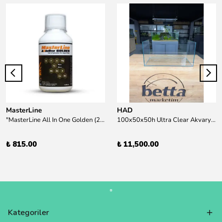
MasterLine
HAD
"MasterLine All In One Golden (200 ml) Daha yüksek zorluk derecesine sahip bitkiler için Özel formül Tam Besin "
100x50x50h Ultra Clear Akvaryum 10mm 90derece Birleşim /Sadece Otobüs Kargosu ile Gönderim Yapılır !
₺ 815.00
₺ 11,500.00
Kategoriler