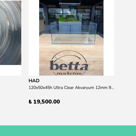
15 wat
₺ 95.
HAD
120x50x45h Ultra Clear Akvaryum 12mm 90 derece Birleşim (Otobüs Kargosu İle Gönderim Sağlanmaktadır)
₺ 19,500.00