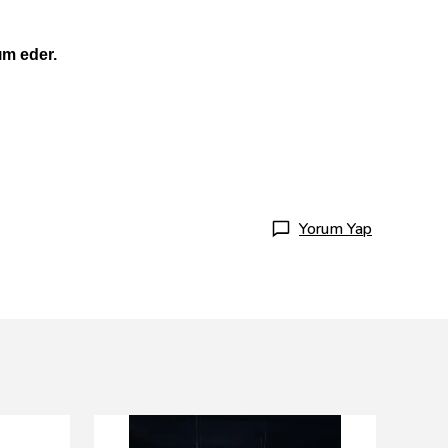
ım eder.
Yorum Yap
Resun