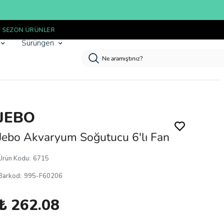
Sürüngen
JEBO
Jebo Akvaryum Soğutucu 6'lı Fan
Ürün Kodu
:
6715
Barkod
:
995-F60206
₺ 262.08