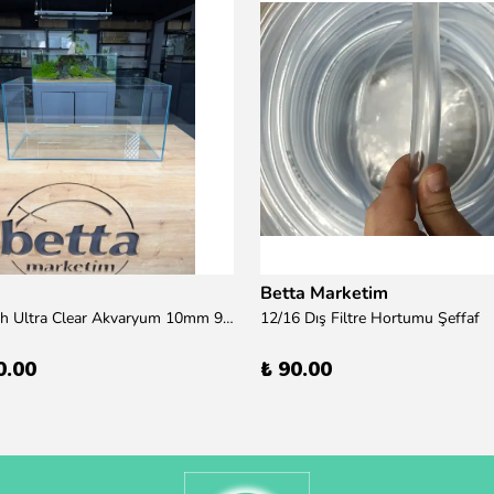
Betta Marketim
100x50x50h Ultra Clear Akvaryum 10mm 90derece Birleşim /Sadece Otobüs Kargosu ile Gönderim Yapılır !
12/16 Dış Filtre Hortumu Şeffaf
0.00
₺ 90.00