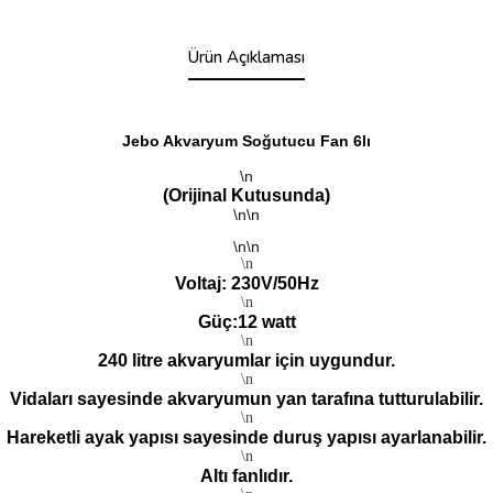
Ürün Açıklaması
Jebo Akvaryum Soğutucu Fan 6lı
\n
(Orijinal Kutusunda)
\n\n
\n\n
\n
Voltaj: 230V/50Hz
\n
Güç:12 watt
\n
240 litre akvaryumlar için uygundur.
\n
Vidaları sayesinde akvaryumun yan tarafına tutturulabilir.
\n
Hareketli ayak yapısı sayesinde duruş yapısı ayarlanabilir.
\n
Altı fanlıdır.