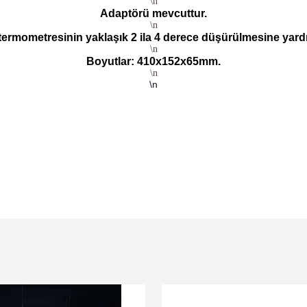
\n
Adaptörü mevcuttur.
\n
ermometresinin yaklaşık 2 ila 4 derece düşürülmesine yard
\n
Boyutlar:
410x152x65mm.
\n
\n