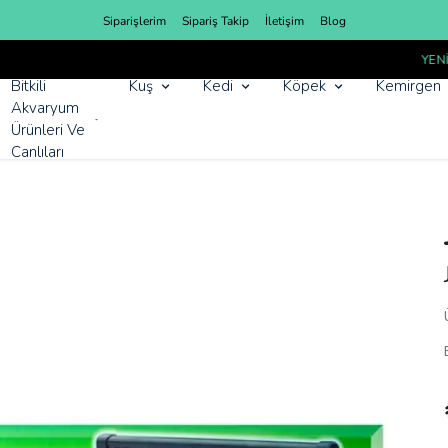
Siparişlerim
Sipariş Takip
İletişim
Blog
YENI SEZON ÜRÜNLER
Bitkili
Kuş
Kedi
Köpek
Kemirgen
Akvaryum
Ürünleri Ve
Canlıları