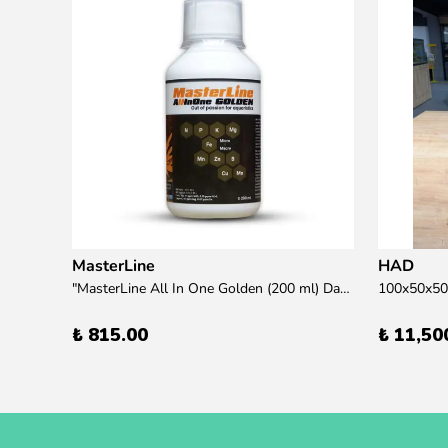
MasterLine
HAD
übre
"MasterLine All In One Golden (200 ml) Daha yüksek zorluk derecesine sahip bitkiler için Özel formül Tam Besin "
₺ 815.00
₺ 11,50