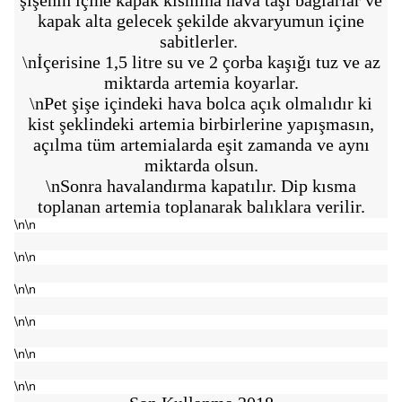
şişenin içine kapak kısmına hava taşı bağlarlar ve
kapak alta gelecek şekilde akvaryumun içine
sabitlerler.
\nİçerisine 1,5 litre su ve 2 çorba kaşığı tuz ve az
miktarda artemia koyarlar.
\nPet şişe içindeki hava bolca açık olmalıdır ki
kist şeklindeki artemia birbirlerine yapışmasın,
açılma tüm artemialarda eşit zamanda ve aynı
miktarda olsun.
\nSonra havalandırma kapatılır. Dip kısma
toplanan artemia toplanarak balıklara verilir.
\n\n
\n\n
\n\n
\n\n
\n\n
\n\n