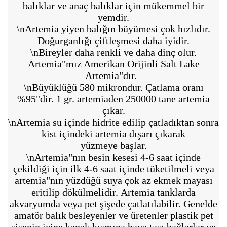
balıklar ve anaç balıklar için mükemmel bir
yemdir.
\nArtemia yiyen balığın büyümesi çok hızlıdır.
Doğurganlığı çiftleşmesi daha iyidir.
\nBireyler daha renkli ve daha dinç olur.
Artemia"mız Amerikan Orijinli Salt Lake
Artemia"dır.
\nBüyüklüğü 580 mikrondur. Çatlama oranı
%95"dir. 1 gr. artemiaden 250000 tane artemia
çıkar.
\nArtemia su içinde hidrite edilip çatladıktan sonra
kist içindeki artemia dışarı çıkarak
yüzmeye başlar.
\nArtemia"nın besin kesesi 4-6 saat içinde
çekildiği için ilk 4-6 saat içinde tüketilmeli veya
artemia"nın yüzdüğü suya çok az ekmek mayası
eritilip dökülmelidir. Artemia tanklarda
akvaryumda veya pet şişede çatlatılabilir. Genelde
amatör balık besleyenler ve üretenler plastik pet