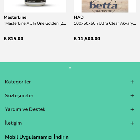
MasterLine
HAD
"MasterLine All In One Golden (200 ml) Daha yüksek zorluk derecesine sahip bitkiler için Özel formül Tam Besin "
100x50x50h Ultra Clear Akvaryum 10mm 90derece Birleşim /Sadece Otobüs Kargosu ile Gönderim Yapılır !
₺ 815.00
₺ 11,500.00
Kategoriler
Sözleşmeler
Yardım ve Destek
İletişim
Mobil Uygulamamızı İndirin