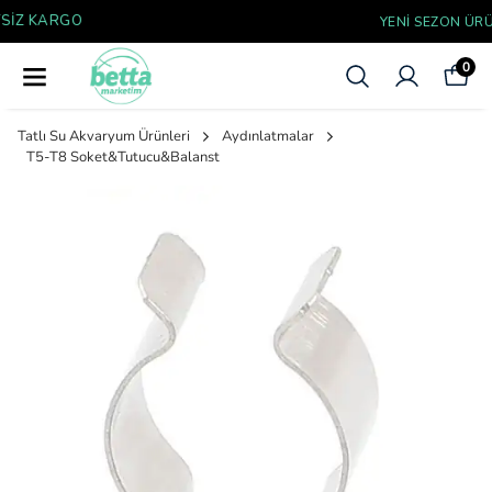
YENI SEZON ÜRÜNLER
0
Tatlı Su Akvaryum Ürünleri
Aydınlatmalar
T5-T8 Soket&Tutucu&Balanst