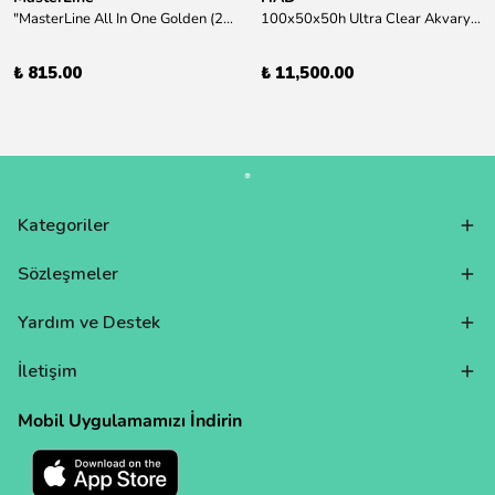
"MasterLine All In One Golden (200 ml) Daha yüksek zorluk derecesine sahip bitkiler için Özel formül Tam Besin "
100x50x50h Ultra Clear Akvaryum 10mm 90derece Birleşim /Sadece Otobüs Kargosu ile Gönderim Yapılır !
₺ 815.00
₺ 11,500.00
Kategoriler
Sözleşmeler
Yardım ve Destek
İletişim
Mobil Uygulamamızı İndirin